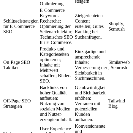
steigern.
Optimierung.
E-Commerce
Keyword-
Zielgerichteten
Schlüsselstrategien
Recherche;
Content
Shopify​​,
für E-Commerce-
Optimierung der
erstellen; Gutes
Semrush​​
SEO
Seitenarchitektur;
Ranking bei
Technisches SEO
Suchanfragen.
für E-Commerce.
Produkt- und
Einzigartige und
Kategorieseiten
ansprechende
optimieren;
On-Page SEO
Inhalte;
Similarweb​​
Inhalte mit
Taktiken
Verbesserung der
, Semrush​​
Mehrwert
Sichtbarkeit in
schaffen; Bilder-
Suchmaschinen.
SEO.
Backlinks von
Glaubwürdigkeit
hoher Qualität
und Sichtbarkeit
aufbauen;
erhöhen;
Off-Page SEO
Tailwind
Nutzung von
Vertrauen mit
Strategien
Blog​​
sozialen Medien
potenziellen
und Nutzer-
Kunden
erzeugtem Inhalt.
aufbauen.
Konversionsrate
User Experience
und