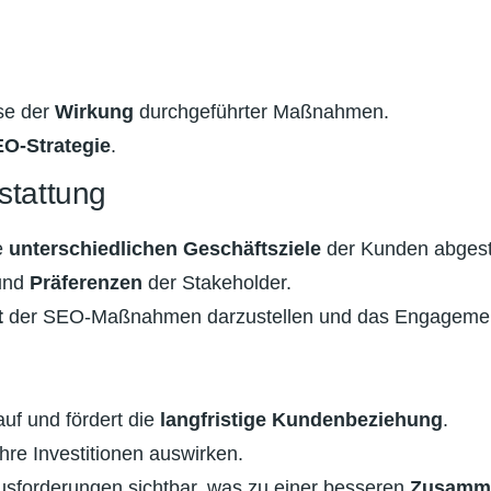
se der
Wirkung
durchgeführter Maßnahmen.
O-Strategie
.
stattung
e
unterschiedlichen Geschäftsziele
der Kunden abges
 und
Präferenzen
der Stakeholder.
t
der SEO-Maßnahmen darzustellen und das Engagement
auf und fördert die
langfristige Kundenbeziehung
.
re Investitionen auswirken.
usforderungen sichtbar, was zu einer besseren
Zusamme